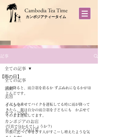
​Cambodia Tea Time
カンボジアティータイム
記事
全ての記事
【雨の日】
全ての記事
雨が降ると、雨合羽を着るか ずぶぬれになるかがほ
活動
とんどです。
美容
子どもを乗せてバイクを運転してる時に雨が降って
イベント
きたら、親は自分の雨合羽を子どもにも　かぶせて
カフェISSA
そのまま運転してます。
カンボジアのお店
(写真で分かるでしょうか？)
カンボジアの日常
以前に比べて傘をさす人がすこーし増えたような気