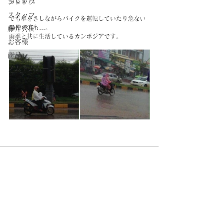
もします。 
ショップ
スタッフ
でも傘をさしながらバイクを運転していたり危ない
😱使い方も…。
藤井秀樹
雨季と共に生活しているカンボジアです。
お客様
商品
ノムトムムーン
CAMBODIA TEA TIME