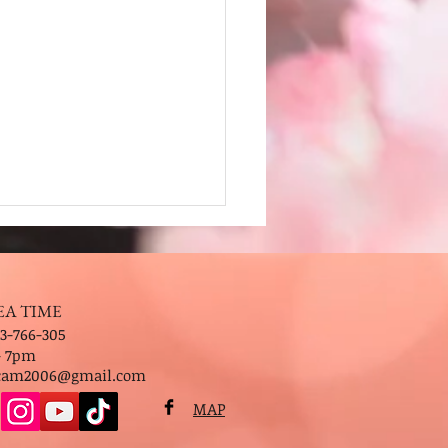
EA TIME
3-766-305
- 7pm
.cam2006@gmail.com
MAP