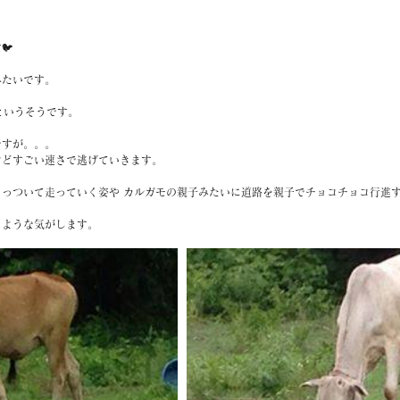
🐦
みたいです。
というそうです。
ですが。。。
けどすごい速さで逃げていきます。
っついて走っていく姿や カルガモの親子みたいに道路を親子でチョコチョコ行進す
るような気がします。