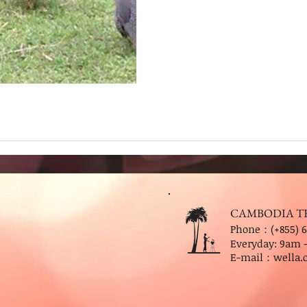
CAMBODIA T
Phone：(+855) 6
Everyday: 9
am 
E-mail：
wella