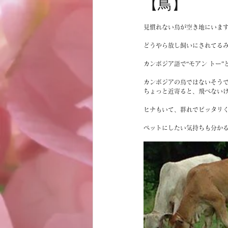
【鳥】
お客様
商品
ノムトムムーン
見慣れない鳥が空き地にいます
どうやら放し飼いにされてる
カンボジア語で“モアン トー”
カンボジアの鳥ではないそう
ちょっと近寄ると、飛べない
ヒナもいて、群れでピッタリく
ペットにしたい気持ちも分か