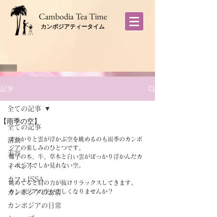
​Cambodia Tea Time
カンボジアティータイム
記事
全ての記事
【雨季の空】
全ての記事
ぽっかりと雲が浮かぶ空を眺めるのも雨季のカンボ
活動
ジアの楽しみのひとつです。
美容
椰子の木、牛、草木と白い雲がぽっかり浮かんだカ
ンボジアでしか見れない空。
イベント
カフェISSA
眺めてると肩の力が抜けリラックスしてきます。
カンボジアの空が恋しくなりませんか？
カンボジアのお店
カンボジアの日常