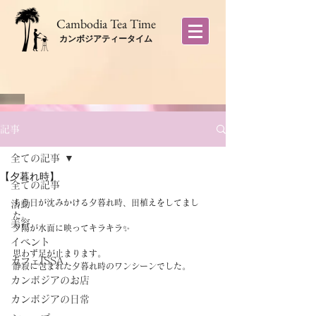
​Cambodia Tea Time
カンボジアティータイム
記事
全ての記事
【夕暮れ時】
全ての記事
もう日が沈みかける夕暮れ時、田植えをしてまし
活動
た。
美容
夕陽が水面に映ってキラキラ✨
イベント
思わず足が止まります。
カフェISSA
静寂に包まれた夕暮れ時のワンシーンでした。 
カンボジアのお店
カンボジアの日常