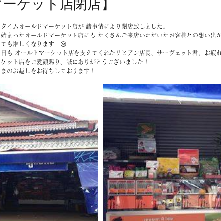
マーケット店閉店】
ータイムオールドマーケット店が 諸事情により閉店致しました。
に始まったオールドマーケット店にも たくさんご来店いただいたお客様との想い出
ても淋しくなります…😢
の日も オールドマーケット店を支えてくれたリヒアン店長、サーヴェット君。お疲
ーケット店をご愛顧賜り、誠にありがとうございました！
さまのお越しをお待ちしております！