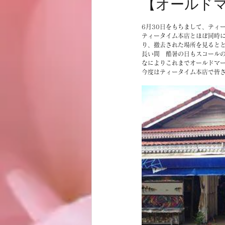
【オールド
お客様
商品
ノムトムムーン
6月30日をもちまして、ティ
ティータイム本店とほぼ同時
り、撤去された場所を見るとと
長い間　酷暑の日もスコール
なによりこれまでオールドマ
今度はティータイム本店で皆