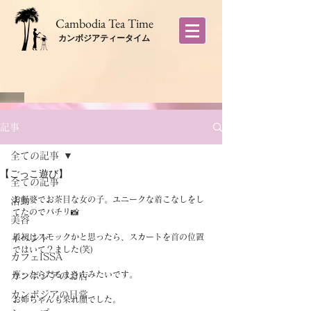
​Cambodia Tea Time
カンボジアティータイム
記事
全ての記事
【ごっこ遊び】
全ての記事
お転婆でお茶目な女の子。ユニークな着こなしをし
活動
てたのでパチリ📸
美容
最初はスモックかと思ったら、スカートを首の位置
イベント
ではいて？ました(笑)
カフェISSA
座ったらだるまさんみたいです。
カンボジアのお店
カンボジアの日常
お姉ちゃんも呆れ顔でした。