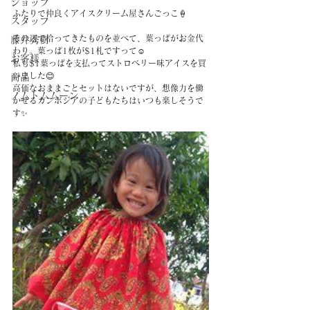
ショップ
ふたりで仲良くアイスクリーム屋さんごっこ🍦
スタッフ
その辺で拾ってきたものを並べて、葉っぱがお金代
藤井秀樹
わり。葉っぱ1枚が$1札ですって☺️
お客様
私も$1葉っぱを支払ってストロベリー味アイスを買
いました😊
商品
高価なおままごとセットはないですが、想像力を働
ノムトムムーン
かせるカンボジアの子どもたちはいつも楽しそうで
す✨