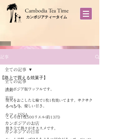
​Cambodia Tea Time
カンボジアティータイム
記事
全ての記事
【路上で買える焼菓子】
全ての記事
カンボジア版ワッフルです。
活動
美容
炭火をおこした七輪で1枚1枚焼いてます。サクサク
もっちり、優しい甘さ。
イベント
カフェISSA
こちらは1枚500リエル(約13円)
カンボジアのお店
焼き立て熱々がオススメです。
カンボジアの日常