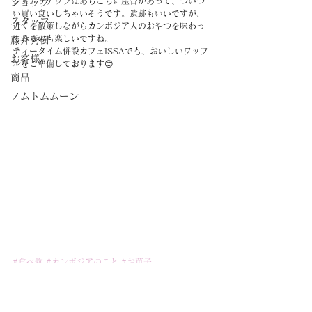
シェムリアップはあちこちに屋台があって、ついつ
ショップ
い買い食いしちゃいそうです。遺跡もいいですが、
スタッフ
近くを散策しながらカンボジア人のおやつを味わっ
てみるのも楽しいですね。
藤井秀樹
ティータイム併設カフェISSAでも、おいしいワッフ
お客様
ルをご準備しております😊
商品
ノムトムムーン
#食べ物
#カンボジアのこと
#お菓子