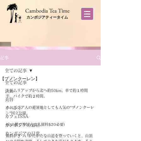
​Cambodia Tea Time
カンボジアティータイム
記事
全ての記事
【プノンクーレン】
全ての記事
シェムリアップから北へ約50km。車で約１時間
活動
半、バイクで約２時間。
美容
カンボジア人の避暑地としても人気の“プノンクーレ
イベント
ン”国立公園。
カフェISSA
(山の麓で外国人は入園料$20必要)
カンボジアのお店
カンボジアの日常
傾斜がきついがたがたな山道を登っていくと、山頂