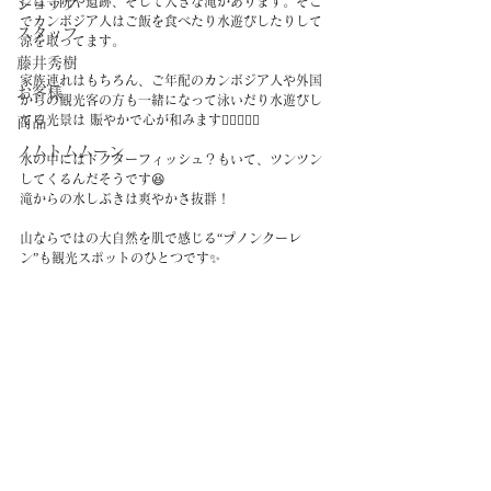
には寺院や遺跡、そして大きな滝があります。そこ
ショップ
でカンボジア人はご飯を食べたり水遊びしたりして
スタッフ
涼を取ってます。
藤井秀樹
家族連れはもちろん、ご年配のカンボジア人や外国
お客様
からの観光客の方も一緒になって泳いだり水遊びし
てる光景は 賑やかで心が和みます🏊🏻‍♀️🏊🏽
商品
ノムトムムーン
水の中にはドクターフィッシュ？もいて、ツンツン
してくるんだそうです😆
滝からの水しぶきは爽やかさ抜群！
山ならではの大自然を肌で感じる“プノンクーレ
ン”も観光スポットのひとつです✨