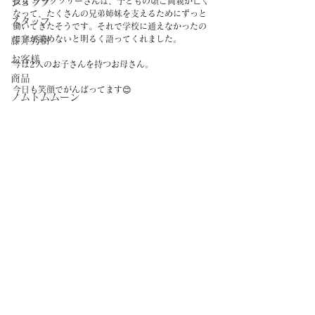
彼女 ラックソリーさんは、子どもの頃ご両親が亡く
ショップ
なって、たくさんの兄弟姉妹を支えるためにずっと
スタッフ
働いてきたそうです。それで学校に通えなかったの
で字が読めないと明るく語ってくれました。
藤井秀樹
お客様
今は2人のお子さんを持つお母さん。
商品
今日も笑顔でがんばってます😊
ノムトムムーン