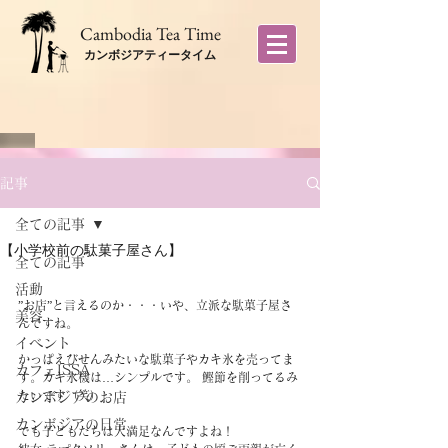
​Cambodia Tea Time
カンボジアティータイム
記事
全ての記事
【小学校前の駄菓子屋さん】
全ての記事
活動
”お店”と言えるのか・・・いや、立派な駄菓子屋さ
美容
んですね。
イベント
かっぱえびせんみたいな駄菓子やカキ氷を売ってま
カフェISSA
す。カキ氷機は…シンプルです。 鰹節を削ってるみ
たいです（笑）
カンボジアのお店
カンボジアの日常
でも子どもたちは大満足なんですよね！