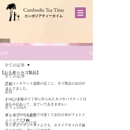
​Cambodia Tea Time
カンボジアティータイム
記事
全ての記事
【お土産☆カゴ製品】
全ての記事
アンコールワット遺跡の近くに、カゴ製品のお店が
活動
並んでました。
美容
1つ1つ手編みで丁寧に作られたカゴやバスケットは
イベント
温かみがあって、見ていてあきません✨
カフェISSA
ディスプレイも素朴で可愛くてお店自体がフォトジ
カンボジアのお店
ェニックです📸
カンボジアの日常
カンボジアティータイムでも、ホテイアオイの手編