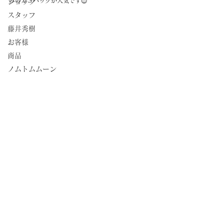
みのカゴバッグが人気です😊
ショップ
スタッフ
藤井秀樹
お客様
商品
ノムトムムーン