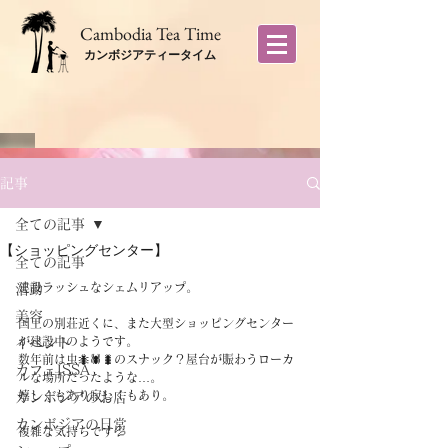
​Cambodia Tea Time
カンボジアティータイム
記事
全ての記事
【ショッピングセンター】
全ての記事
建設ラッシュなシェムリアップ。
活動
美容
国王の別荘近くに、また大型ショッピングセンター
が建設中のようです。
イベント
数年前は虫🐜🕷🐛のスナック？屋台が賑わうローカ
カフェISSA
ルな場所だったような…。
嬉しくもあり寂しくもあり。
カンボジアのお店
カンボジアの日常
複雑な気持ちです💦