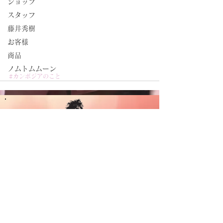
ショップ
スタッフ
藤井秀樹
お客様
商品
ノムトムムーン
#カンボジアのこと
CAMBODIA TEA TIME
Phone：(+855)
63-766-305
Everyday: 9
am - 7pm
E-mail：
wella.cam2006@gmail.com
MAP