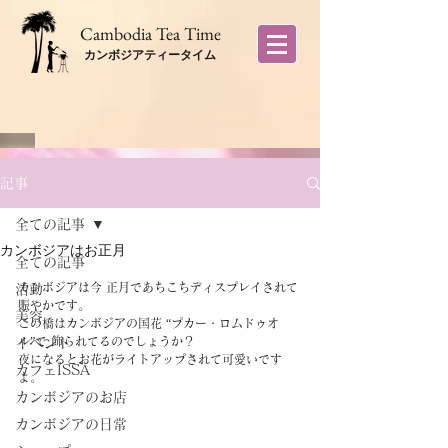
​Cambodia Tea Time
カンボジアティータイム
記事
全ての記事
カンボジアはお正月
全ての記事
カンボジアは今 正月であちこちディスプレイされて
活動
賑やかです。
美容
この橋はカンボジアの国花 “プカー・ロムドゥオ
ル”で 飾られてるのでしょうか？
イベント
夜になるとお花がライトアップされて可愛いです
カフェISSA
よ。
カンボジアのお店
カンボジアの日常