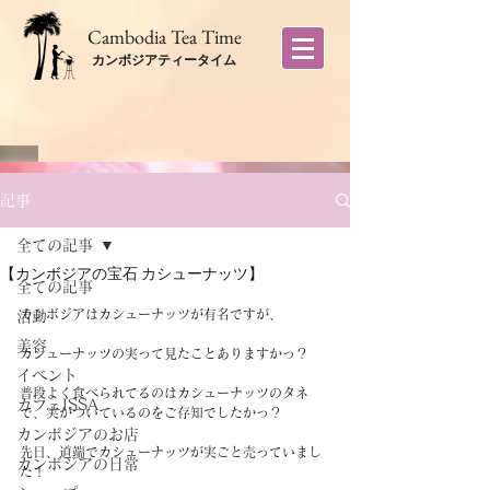
​Cambodia Tea Time
カンボジアティータイム
記事
全ての記事
【カンボジアの宝石 カシューナッツ】
全ての記事
カンボジアはカシューナッツが有名ですが、
活動
美容
カシューナッツの実って見たことありますかっ？
イベント
普段よく食べられてるのはカシューナッツのタネ
カフェISSA
で、実がついているのをご存知でしたかっ？
カンボジアのお店
先日、道端でカシューナッツが実ごと売っていまし
カンボジアの日常
た！