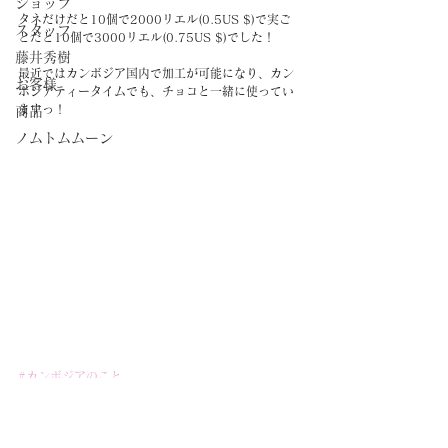
ショップ
タネだけだと10個で2000リエル(0.5US $)で実ご
スタッフ
とだと10個で3000リエル(0.75US $)でした！
藤井秀樹
最近ではカンボジア国内で加工が可能になり、カン
お客様
ボジアティータイムでも、チョコと一緒に使ってい
ますっ！
商品
ノムトムムーン
#カンボジアのこと