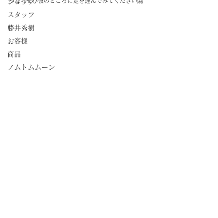
ったらぜひ彼のところに足を運んでみてください🤗
ショップ
スタッフ
藤井秀樹
お客様
商品
ノムトムムーン
#スタッフのこと