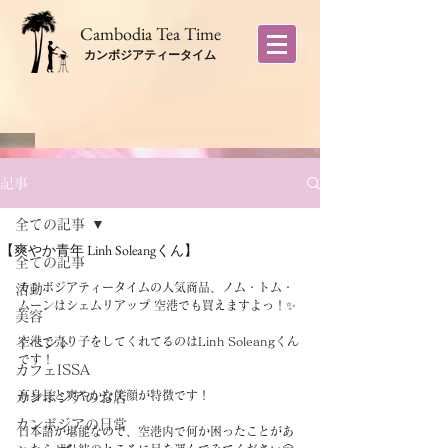
​Cambodia Tea Time
カンボジアティータイム
記事
全ての記事
【爽やか青年 Linh Soleangくん】
全ての記事
カンボジアティータイムの人気商品、ノム・トム・
活動
ムーンはシェムリアップ 空港でも買えますよっ！✨
美容
空港で売り子をしてくれてるのはLinh Soleangくん
イベント
です！
カフェISSA
高身長と爽やかな笑顔が特徴です！
カンボジアのお店
カンボジアの日常
日本語が堪能なので、空港内で何か困ったことがあ