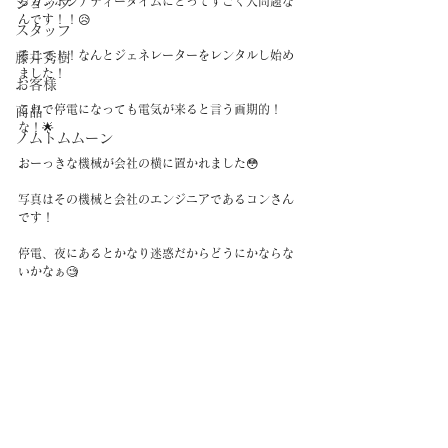
るカンボジアティータイムにとってすごく大問題な
ショップ
んです！！😥
スタッフ
そこで！！なんとジェネレーターをレンタルし始め
藤井秀樹
ました！
お客様
これで停電になっても電気が来ると言う画期的！
商品
な！🌟
ノムトムムーン
おーっきな機械が会社の横に置かれました😳
写真はその機械と会社のエンジニアであるコンさん
です！
停電、夜にあるとかなり迷惑だからどうにかならな
いかなぁ🧐