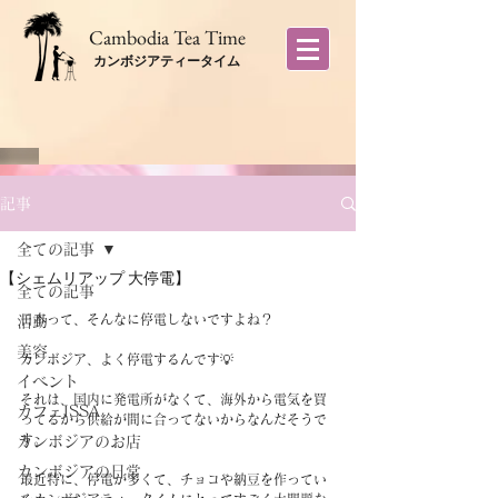
​Cambodia Tea Time
カンボジアティータイム
記事
全ての記事
【シェムリアップ 大停電】
全ての記事
日本って、そんなに停電しないですよね？
活動
美容
カンボジア、よく停電するんです💡
イベント
それは、国内に発電所がなくて、海外から電気を買
カフェISSA
ってるから供給が間に合ってないからなんだそうで
す。
カンボジアのお店
カンボジアの日常
最近特に、停電が多くて、チョコや納豆を作ってい