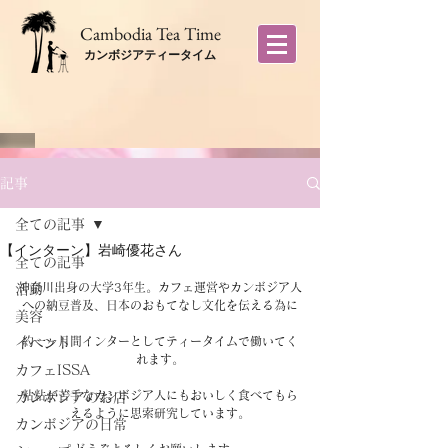
​Cambodia Tea Time
カンボジアティータイム
記事
全ての記事
【インターン】岩崎優花さん
全ての記事
神奈川出身の大学3年生。カフェ運営やカンボジア人
活動
への納豆普及、日本のおもてなし文化を伝える為に
美容
約一ヶ月間インターとしてティータイムで働いてく
イベント
れます。
カフェISSA
粘粘が苦手なカンボジア人にもおいしく食べてもら
カンボジアのお店
えるように思索研究しています。
カンボジアの日常