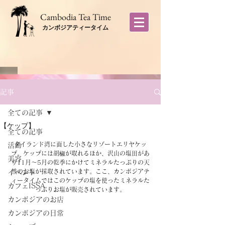
​Cambodia Tea Time
カンボジアティータイム
記事
全ての記事
【ケップ】
全ての記事
タイランド湾に面した小さなリゾートエリヤケッ
活動
プ。ケップには胡椒が取れるほか、沢山の塩田があ
美容
り11月〜5月の乾季にかけてミネラルたっぷりの天
然のお塩が採取されています。ここ、カンボジアテ
イベント
ィータイムではこのケップの塩を使ったミネラルた
カフェISSA
っぷりお塩が販売されています。
カンボジアのお店
カンボジアの日常