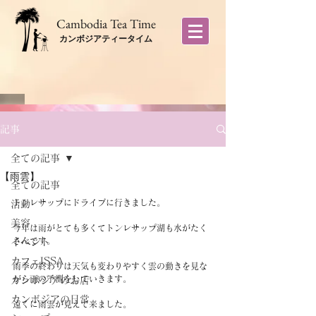
​Cambodia Tea Time
カンボジアティータイム
記事
全ての記事
【雨雲】
全ての記事
トンレサップにドライブに行きました。
活動
美容
今年は雨がとても多くてトンレサップ湖も水がたく
さんです。
イベント
カフェISSA
雨季の終わりは天気も変わりやすく雲の動きを見な
がら雨の予測をしていきます。
カンボジアのお店
カンボジアの日常
遠くに雨雲が見えて来ました。