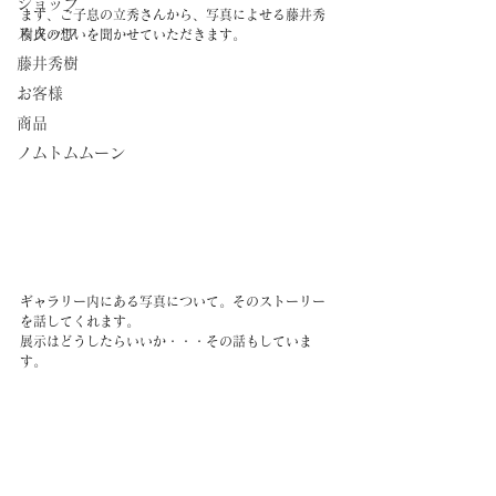
ショップ
まず、ご子息の立秀さんから、写真によせる藤井秀
スタッフ
樹氏の想いを聞かせていただきます。
藤井秀樹
お客様
商品
ノムトムムーン
ギャラリー内にある写真について。そのストーリー
を話してくれます。
展示はどうしたらいいか・・・その話もしていま
す。