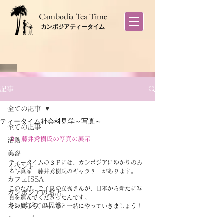
​Cambodia Tea Time
カンボジアティータイム
記事
全ての記事
ティータイム社会科見学～写真～
全ての記事
２、藤井秀樹氏の写真の展示
活動
美容
ティータイムの３Ｆには、カンボジアにゆかりのあ
イベント
る写真家・藤井秀樹氏のギャラリーがあります。
カフェISSA
このたび、ご子息の立秀さんが、日本から新たに写
カンボジアのお店
真を運んでくださったんです。
カンボジアの日常
その展示も、みんなと一緒にやっていきましょう！