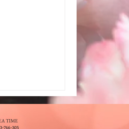
EA TIME
3-766-305