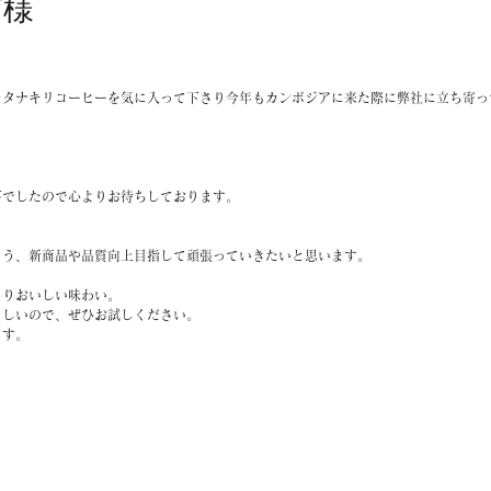
南様
。
ラタナキリコーヒーを気に入って下さり今年もカンボジアに来た際に弊社に立ち寄っ
事でしたので心よりお待ちしております。
よう、新商品や品質向上目指して頑張っていきたいと思います。
きりおいしい味わい。
らしいので、ぜひお試しください。
ます。