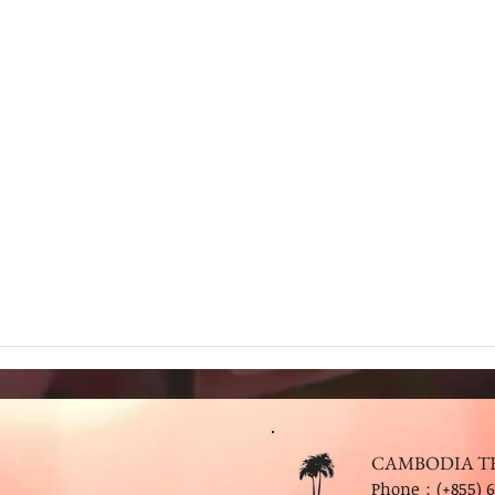
CAMBODIA T
Phone：(+855) 6