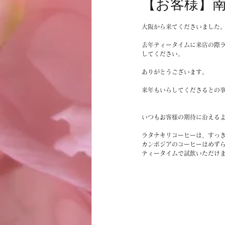
【お客様】
お客様
商品
ノムトムムーン
大阪から来てくださいました
去年ティータイムに来店の際
してください。
ありがとうございます。
来年もいらしてくださるとの
いつもお客様の期待に沿える
ラタナキリコーヒーは、すっ
カンボジアのコーヒーはめず
ティータイムで試飲いただけ