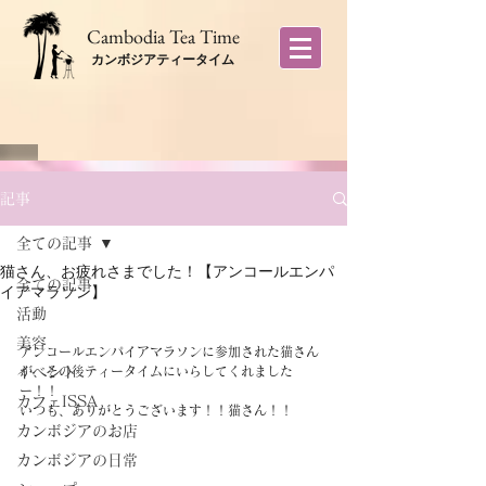
​Cambodia Tea Time
カンボジアティータイム
記事
全ての記事
猫さん、お疲れさまでした！【アンコールエンパ
全ての記事
イアマラソン】
活動
美容
アンコールエンパイアマラソンに参加された猫さん
イベント
が、その後ティータイムにいらしてくれました
ー！！
カフェISSA
いつも、ありがとうございます！！猫さん！！
カンボジアのお店
カンボジアの日常