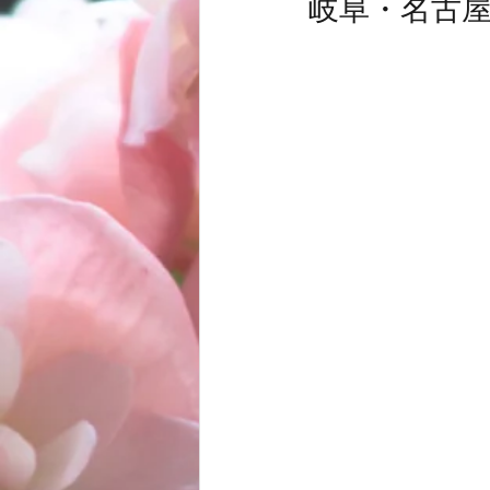
岐阜・名古
お客様
商品
ノムトムムーン