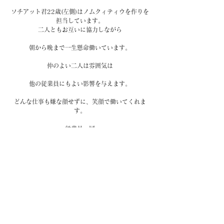
ソチアット君22歳(左側)はノムクィティウを作りを
担当しています。
二人ともお互いに協力しながら
朝から晩まで一生懸命働いています。
仲のよい二人は雰囲気は
他の従業員にもよい影響を与えます。
どんな仕事も嫌な顔せずに、笑顔で働いてくれま
す。
従業員一同
お客様に満足して頂ける
商品目在して頑張りたいと思います
#スタッフのこと