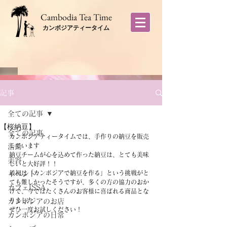
​Cambodia Tea Time
カンボジアティータイム
記事
全ての記事
【桜納豆】
全ての記事
カンボジアティータイムでは、手作りの納豆を販売
しています
活動
納豆チームが心を込めて作った納豆は、とても美味
美容
しいと大好評！！
最初は「カンボジアで納豆を作る」という挑戦がと
イベント
ても難しかったそうですが、多くの方の協力のおか
カフェISSA
げで、今ではたくさんのお客様に喜ばれる商品とな
りました
カンボジアのお店
ぜひ一度お試しください！
カンボジアの日常