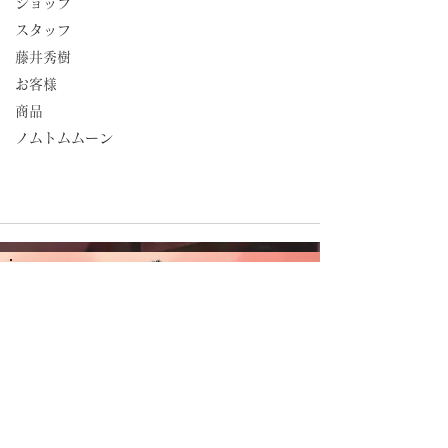
ショップ
スタッフ
藤井秀樹
お客様
商品
ノムトムムーン
CAMBODIA TEA TIME
Phone：(+855)
63-766-305
Everyday: 9
am - 7pm
E-mail：
wella.cam2006@gmail.com