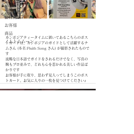
ショップ
スタッフ
藤井秀樹
お客様
商品
カンボジアティータイムに置いてあるこちらのポス
ノムトムムーン
トカードは、カンボジアのガイドとして活躍するナ
ムさん (本名:Pisith Song さん) が撮影されたもので
す
流暢な日本語でガイドをされるだけでなく、写真の
腕もプロ並みで、どれも心を惹かれる美しい作品ば
かりです
お客様が手に取り、思わず見入ってしまうこのポス
トカード。お気に入りの一枚を見つけてください♪
CAMBODIA TEA TIME
Phone：(+855)
63-766-305