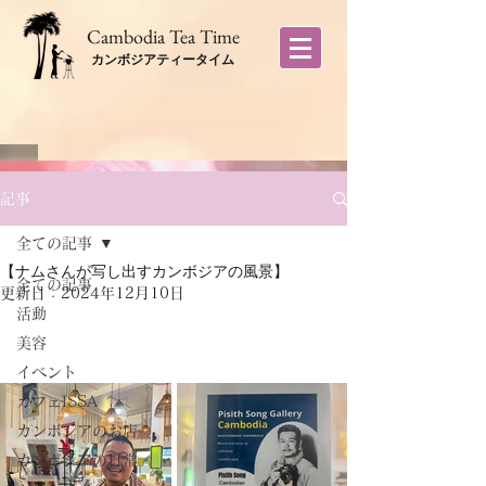
​Cambodia Tea Time
カンボジアティータイム
記事
全ての記事
【ナムさんが写し出すカンボジアの風景】
全ての記事
更新日：
2024年12月10日
活動
美容
イベント
カフェISSA
カンボジアのお店
カンボジアの日常