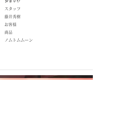
好きです
ショップ
スタッフ
藤井秀樹
お客様
商品
ノムトムムーン
CAMBODIA TEA TIME
Phone：(+855)
63-766-305
Everyday: 9
am - 7pm
E-mail：
wella.cam2006@gmail.com