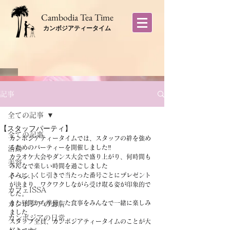
​Cambodia Tea Time
カンボジアティータイム
記事
全ての記事
【スタッフパーティ】
全ての記事
カンボジアティータイムでは、スタッフの絆を強め
るためのパーティーを開催しました‼︎
活動
カラオケ大会やダンス大会で盛り上がり、何時間も
美容
みんなで楽しい時間を過ごしました
さらに、くじ引きで当たった番号ごとにプレゼント
イベント
が決まり、ワクワクしながら受け取る姿が印象的で
カフェISSA
した。
また昼間から準備した食事をみんなで一緒に楽しみ
カンボジアのお店
ました
カンボジアの日常
スタッフ全員、カンボジアティータイムのことが大