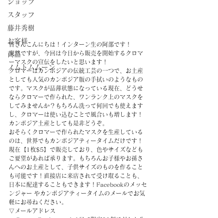
ショップ
スタッフ
藤井秀樹
お客様
皆さんこんにちは！インターン生の阿部です！
突然ですが、今回は今日から販売を開始するクロマ
商品
ーマスクの宣伝をしたいと思います！
ノムトムムーン
クロマーはカンボジアの伝統工芸の一つで、お土産
としても人気のカンボジア版の手拭いのようなもの
です。マスクが品薄状態になっている現在、どうせ
ならクロマーで作られた、ワンランク上のマスクを
してみませんか？もちろん洗って何回でも使えます
し、クロマーは使い込むことで風合いも増します！
カンボジア土産としても是非どうぞ。
おそらくクロマーで作られたマスクを生産している
のは、世界でもカンボジアティータイムだけです！
現在【1枚$5】で販売しており、色やサイズなども
ご要望があれば承ります。もちろんお子様やお孫さ
んへのお土産として、子供サイズのものを作ること
も可能です！直接店に来店されて受け取ることも、
日本に配達することもできます！Facebookのメッセ
ンジャー やカンボジアティータイムのメールでお気
軽にお尋ねください。
▽メールアドレス