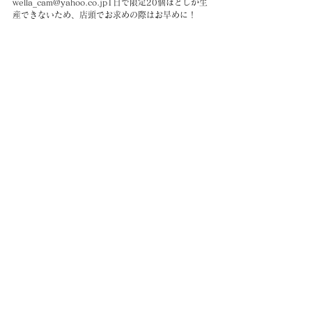
wella_cam@yahoo.co.jp1日で限定20個ほどしか生
産できないため、店頭でお求めの際はお早めに！
CAMBODIA TEA TIME
Phone：(+855)
63-766-305