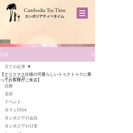
​Cambodia Tea Time
カンボジアティータイム
記事
全ての記事
【クリスマス仕様の可愛らしいトゥクトゥクに乗
全ての記事
ってお客様がご来店】
活動
美容
イベント
カフェISSA
カンボジアのお店
カンボジアの日常