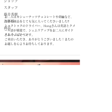
ショップ
スタッフ
藤井秀樹
お二人はカシューナッツチョコレートや胡椒など、
お客様
当店の商品をとても気に入ってくださいました
‼︎
トゥクトゥクのドライバー、Hongさんは英語とクメ
商品
ール語が堪能で、シェムリアップをお二人にガイド
ノムトムムーン
されているそうです。
ご来店いただき、ありがとうございました！またの
お越しを心よりお待ちしております。
CAMBODIA TEA TIME
Phone：(+855)
63-766-305
Everyday: 9
am - 7pm
E-mail：
wella.cam2006@gmail.com