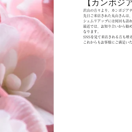
【カンボジ
お客様
商品
ノムトムムーン
沢山の方々より、カンボジア
先日ご来店された丸山さんは
シェムリアップには何回も訪
最近では、お知り合いから勧
なります。
SNSを見て来店される方も増
これからもお客様にご満足い