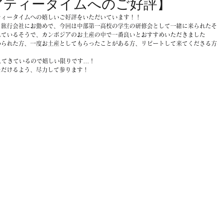
アティータイムへのご好評】
ティータイムへの嬉しいご好評をいただいています！！
、旅行会社にお勤めで、今回は中部第一高校の学生の研修会として一緒に来られたそ
れているそうで、カンボジアのお土産の中で一番良いとおすすめいただきました
められた方、一度お土産としてもらったことがある方、リピートして来てくださる方
えてきているので嬉しい限りです…！
ただけるよう、尽力して参ります！