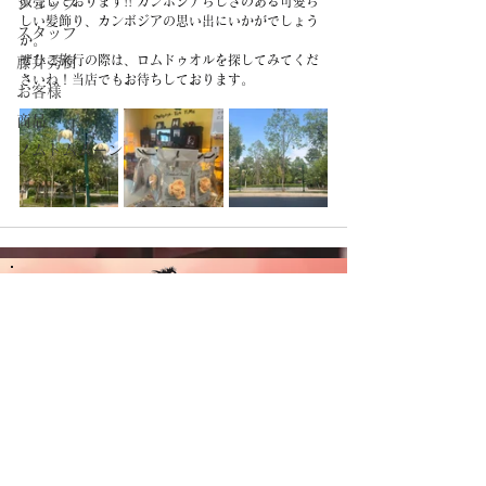
販売しております!! カンボジアらしさのある可愛ら
ショップ
しい髪飾り、カンボジアの思い出にいかがでしょう
スタッフ
か。
ぜひご旅行の際は、ロムドゥオルを探してみてくだ
藤井秀樹
さいね！当店でもお待ちしております。
お客様
商品
ノムトムムーン
CAMBODIA TEA TIME
Phone：(+855)
63-766-305
Everyday: 9
am - 7pm
E-mail：
wella.cam2006@gmail.com