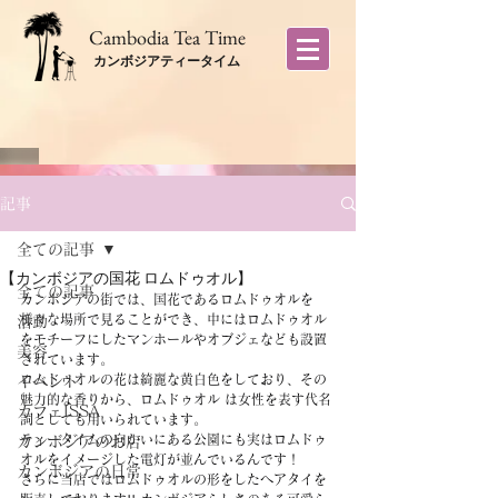
​Cambodia Tea Time
カンボジアティータイム
記事
全ての記事
【カンボジアの国花 ロムドゥオル】
全ての記事
カンボジアの街では、国花であるロムドゥオルを
様々な場所で見ることができ、中にはロムドゥオル
活動
をモチーフにしたマンホールやオブジェなども設置
美容
されています。
ロムドゥオルの花は綺麗な黄白色をしており、その
イベント
魅力的な香りから、ロムドゥオル は女性を表す代名
カフェISSA
詞としても用いられています。
ティータイムの向かいにある公園にも実はロムドゥ
カンボジアのお店
オルをイメージした電灯が並んでいるんです！
カンボジアの日常
さらに当店ではロムドゥオルの形をしたヘアタイを