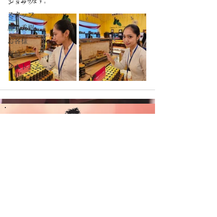
しております。
ショップ
スタッフ
藤井秀樹
お客様
商品
ノムトムムーン
CAMBODIA TEA TIME
Phone：(+855)
63-766-305
Everyday: 9
am - 7pm
E-mail：
wella.cam2006@gmail.com
MAP