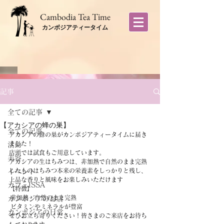
​Cambodia Tea Time
カンボジアティータイム
記事
全ての記事
【アカシアの蜂の巣】
全ての記事
アカシアの蜂の巣がカンボジアティータイムに届き
ました！
活動
店頭では試食もご用意しています。
美容
アカシアの生はちみつは、非加熱で自然のまま完熟
したものはちみつ本来の栄養素をしっかりと残し、
イベント
上品な香りと風味をお楽しみいただけます
カフェISSA
【特徴】
 非加熱・自然のまま完熟
カンボジアのお店
 ビタミンやミネラルが豊富
カンボジアの日常
ぜひお立ち寄りください！皆さまのご来店をお待ち