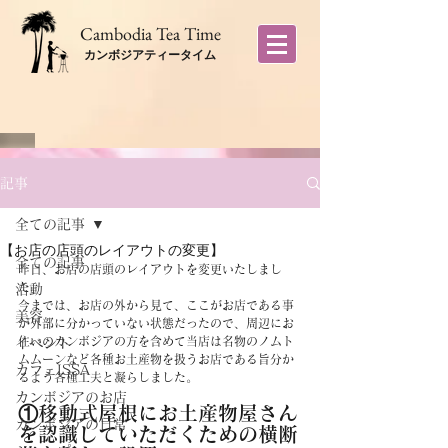
​Cambodia Tea Time
カンボジアティータイム
記事
全ての記事
【お店の店頭のレイアウトの変更】
全ての記事
昨日、お店の店頭のレイアウトを変更いたしまし
た。
活動
今までは、お店の外から見て、ここがお店である事
美容
が外部に分かっていない状態だったので、周辺にお
住いのカンボジアの方を含めて当店は名物のノムト
イベント
ムムーンなど各種お土産物を扱うお店である旨分か
カフェISSA
るよう各種工夫と凝らしました。
カンボジアのお店
①移動式屋根にお土産物屋さん
カンボジアの日常
を認識していただくための横断