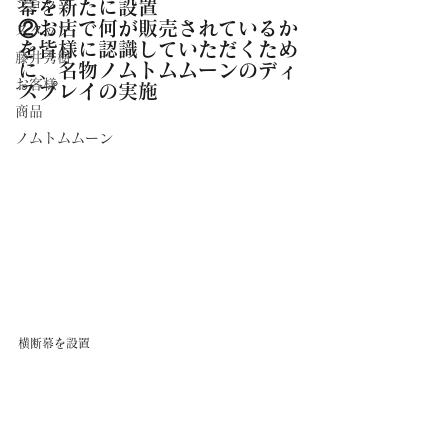
ショップ
幕を新たに設置
②お店で何が販売されているか
スタッフ
を皆様に認識していただくため
藤井秀樹
に、名物ノムトムムーンのディ
お客様
スプレイの実施
商品
ノムトムムーン
横断幕を設置