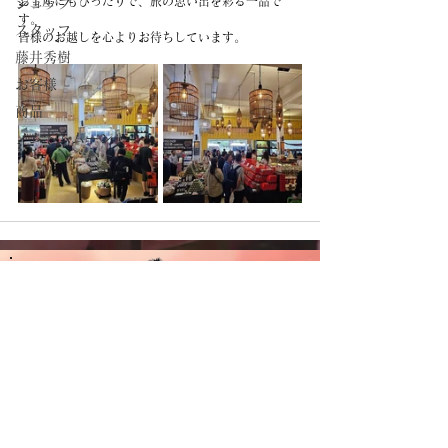
お土産にもぴったりで、旅の思い出を彩る一品で
ショップ
す。
スタッフ
皆様のお越しを心よりお待ちしています。
藤井秀樹
お客様
商品
ノムトムムーン
CAMBODIA TEA TIME
Phone：(+855)
63-766-305
Everyday: 9
am - 7pm
E-mail：
wella.cam2006@gmail.com