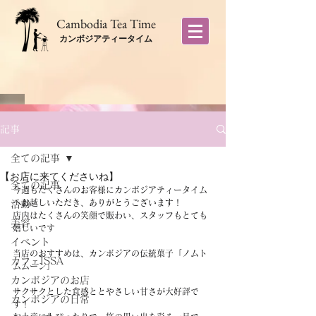
​Cambodia Tea Time
カンボジアティータイム
記事
全ての記事
【お店に来てくださいね】
全ての記事
今週もたくさんのお客様にカンボジアティータイム
へお越しいただき、ありがとうございます！
活動
店内はたくさんの笑顔で賑わい、スタッフもとても
美容
嬉しいです
イベント
当店のおすすめは、カンボジアの伝統菓子「ノムト
カフェISSA
ムムーン」
カンボジアのお店
サクサクとした食感ととやさしい甘さが大好評で
カンボジアの日常
す！