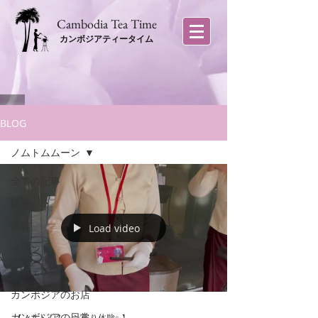
​Cambodia Tea Time
カンボジアティータイム
BLOG
ノムトムムーン
全ての記事
活動
美容
Load video
イベント
カフェISSA
カンボジアのお店
カンボジアの日常