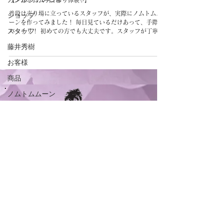
【ノムトムムーン作り体験✨】
ショップ
普段は売り場に立っているスタッフが、実際にノムトムム
ーンを作ってみました！ 毎日見ているだけあって、手際は
スタッフ
バッチリ！ 初めての方でも大丈夫です。スタッフが丁寧に
教えますので、安心してご参加ください。 作り方はとって
藤井秀樹
も簡単！ ①生地をひっくり返す ②左右の端を折る...
お客様
商品
ノムトムムーン
CAMBODIA TEA TIME
Phone：(+855)
63-766-305
Everyday: 9
am - 7pm
E-mail：
wella.cam2006@gmail.com
MAP